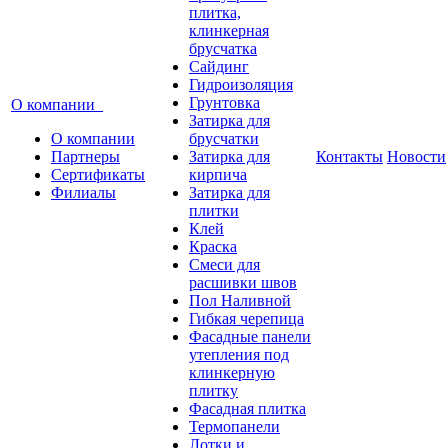
плитка,
клинкерная
брусчатка
Сайдинг
Гидроизоляция
Грунтовка
О компании
Затирка для
О компании
брусчатки
Партнеры
Затирка для
Контакты
Новости
Сертификаты
кирпича
Филиалы
Затирка для
плитки
Клей
Краска
Смеси для
расшивки швов
Пол Наливной
Гибкая черепица
Фасадные панели
утепления под
клинкерную
плитку
Фасадная плитка
Термопанели
Лотки и