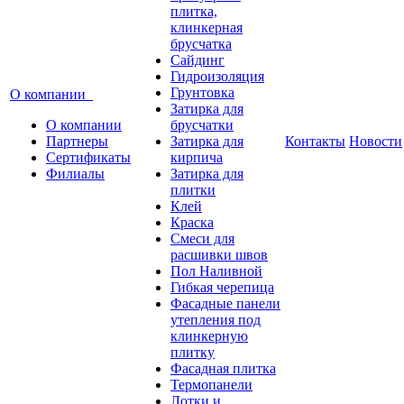
плитка,
клинкерная
брусчатка
Сайдинг
Гидроизоляция
Грунтовка
О компании
Затирка для
О компании
брусчатки
Партнеры
Затирка для
Контакты
Новости
Сертификаты
кирпича
Филиалы
Затирка для
плитки
Клей
Краска
Смеси для
расшивки швов
Пол Наливной
Гибкая черепица
Фасадные панели
утепления под
клинкерную
плитку
Фасадная плитка
Термопанели
Лотки и