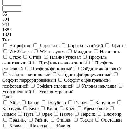
65
504
943
1382
1821
Тип
H-профиль
J-профиль
J-профиль гибкий
J-фаска
WF J-фаска
WF заглушка
Молдинг
Наличник
Откос
Отлив
Планка угловая
Профиль
окантовочный
Профиль околооконный
Профиль
стартовый
Профиль финишный
Сайдинг акриловый
Сайдинг виниловый
Сайдинг фиброцементный
Соффит перфорированный
Соффит с центральной
перфорацией
Соффит сплошной
Угловая накладка
Угол внешний
Угол внутренний
Цвет
Айва
Банан
Голубика
Гранат
Капучино
Карамель
Кедр
Киви
Клен
Крем-брюле
Лимон
Нуга
Орех
Панчо
Персик
Пломбир
Пралине
Рябина
Сливки
Тоффи
Фисташки
Халва
Шоколад
Яблоня