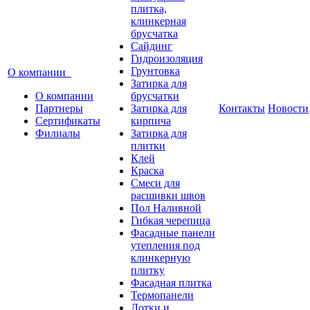
плитка,
клинкерная
брусчатка
Сайдинг
Гидроизоляция
Грунтовка
О компании
Затирка для
О компании
брусчатки
Партнеры
Затирка для
Контакты
Новости
Сертификаты
кирпича
Филиалы
Затирка для
плитки
Клей
Краска
Смеси для
расшивки швов
Пол Наливной
Гибкая черепица
Фасадные панели
утепления под
клинкерную
плитку
Фасадная плитка
Термопанели
Лотки и