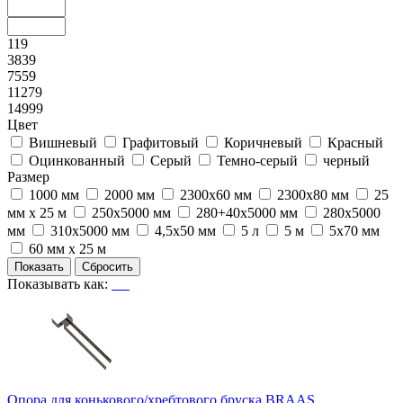
119
3839
7559
11279
14999
Цвет
Вишневый
Графитовый
Коричневый
Красный
Оцинкованный
Серый
Темно-серый
черный
Размер
1000 мм
2000 мм
2300х60 мм
2300х80 мм
25
мм х 25 м
250x5000 мм
280+40х5000 мм
280x5000
мм
310х5000 мм
4,5х50 мм
5 л
5 м
5х70 мм
60 мм х 25 м
Показывать как:
Опора для конькового/хребтового бруска BRAAS