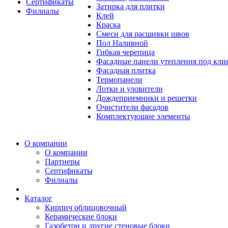
Сертификаты
Затирка для плитки
Филиалы
Клей
Краска
Смеси для расшивки швов
Пол Наливной
Гибкая черепица
Фасадные панели утепления под кл
Фасадная плитка
Термопанели
Лотки и уловители
Дождеприемники и решетки
Очистители фасадов
Комплектующие элементы
О компании
О компании
Партнеры
Сертификаты
Филиалы
Каталог
Кирпич облицовочный
Керамические блоки
Газобетон и другие стеновые блоки