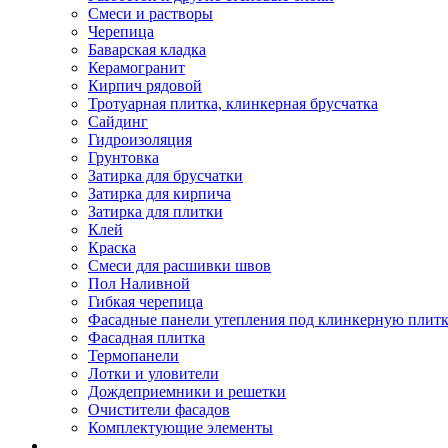
Смеси и растворы
Черепица
Баварская кладка
Керамогранит
Кирпич рядовой
Тротуарная плитка, клинкерная брусчатка
Сайдинг
Гидроизоляция
Грунтовка
Затирка для брусчатки
Затирка для кирпича
Затирка для плитки
Клей
Краска
Смеси для расшивки швов
Пол Наливной
Гибкая черепица
Фасадные панели утепления под клинкерную плит
Фасадная плитка
Термопанели
Лотки и уловители
Дождеприемники и решетки
Очистители фасадов
Комплектующие элементы