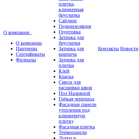
плитка,
клинкерная
брусчатка
Сайдинг
Гидроизоляция
Грунтовка
О компании
Затирка для
О компании
брусчатки
Партнеры
Затирка для
Контакты
Новости
Сертификаты
кирпича
Филиалы
Затирка для
плитки
Клей
Краска
Смеси для
расшивки швов
Пол Наливной
Гибкая черепица
Фасадные панели
утепления под
клинкерную
плитку
Фасадная плитка
Термопанели
Лотки и