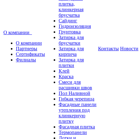
плитка,
клинкерная
брусчатка
Сайдинг
Гидроизоляция
Грунтовка
О компании
Затирка для
О компании
брусчатки
Партнеры
Затирка для
Контакты
Новости
Сертификаты
кирпича
Филиалы
Затирка для
плитки
Клей
Краска
Смеси для
расшивки швов
Пол Наливной
Гибкая черепица
Фасадные панели
утепления под
клинкерную
плитку
Фасадная плитка
Термопанели
Лотки и