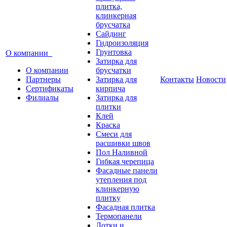
плитка,
клинкерная
брусчатка
Сайдинг
Гидроизоляция
Грунтовка
О компании
Затирка для
О компании
брусчатки
Партнеры
Затирка для
Контакты
Новости
Сертификаты
кирпича
Филиалы
Затирка для
плитки
Клей
Краска
Смеси для
расшивки швов
Пол Наливной
Гибкая черепица
Фасадные панели
утепления под
клинкерную
плитку
Фасадная плитка
Термопанели
Лотки и