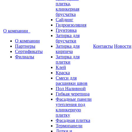
плитка,
клинкерная
брусчатка
Сайдинг
Гидроизоляция
Грунтовка
О компании
Затирка для
О компании
брусчатки
Партнеры
Затирка для
Контакты
Новости
Сертификаты
кирпича
Филиалы
Затирка для
плитки
Клей
Краска
Смеси для
расшивки швов
Пол Наливной
Гибкая черепица
Фасадные панели
утепления под
клинкерную
плитку
Фасадная плитка
Термопанели
Лотки и