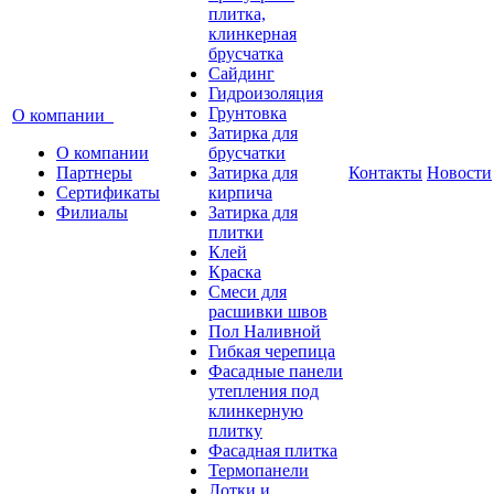
плитка,
клинкерная
брусчатка
Сайдинг
Гидроизоляция
Грунтовка
О компании
Затирка для
О компании
брусчатки
Партнеры
Затирка для
Контакты
Новости
Сертификаты
кирпича
Филиалы
Затирка для
плитки
Клей
Краска
Смеси для
расшивки швов
Пол Наливной
Гибкая черепица
Фасадные панели
утепления под
клинкерную
плитку
Фасадная плитка
Термопанели
Лотки и