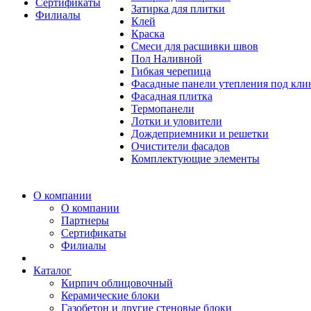
Сертификаты
Затирка для плитки
Филиалы
Клей
Краска
Смеси для расшивки швов
Пол Наливной
Гибкая черепица
Фасадные панели утепления под кл
Фасадная плитка
Термопанели
Лотки и уловители
Дождеприемники и решетки
Очистители фасадов
Комплектующие элементы
О компании
О компании
Партнеры
Сертификаты
Филиалы
Каталог
Кирпич облицовочный
Керамические блоки
Газобетон и другие стеновые блоки