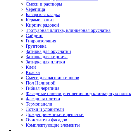
Смеси и растворы
Черепица
Баварская кладка
Керамогранит
Кирпич рядовой
Тротуарная плитка, клинкерная брусчатка
Сайдинг
Гидроизоляция
Грунтовка
Затирка для брусчатки
Затирка для кирпича
Затирка для плитки
Клей
Краска
Смеси для расшивки швов
Пол Наливной
Гибкая черепица
Фасадные панели утепления под клинкерную плит
Фасадная плитка
Термопанели
Лотки и уловители
Дождеприемники и решетки
Очистители фасадов
Комплектующие элементы