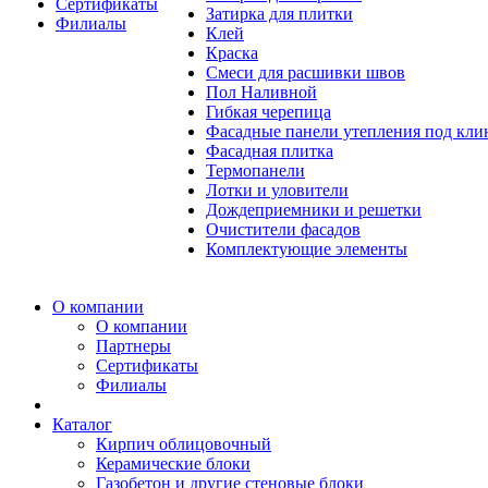
Сертификаты
Затирка для плитки
Филиалы
Клей
Краска
Смеси для расшивки швов
Пол Наливной
Гибкая черепица
Фасадные панели утепления под кл
Фасадная плитка
Термопанели
Лотки и уловители
Дождеприемники и решетки
Очистители фасадов
Комплектующие элементы
О компании
О компании
Партнеры
Сертификаты
Филиалы
Каталог
Кирпич облицовочный
Керамические блоки
Газобетон и другие стеновые блоки