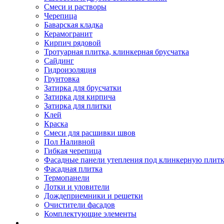
Смеси и растворы
Черепица
Баварская кладка
Керамогранит
Кирпич рядовой
Тротуарная плитка, клинкерная брусчатка
Сайдинг
Гидроизоляция
Грунтовка
Затирка для брусчатки
Затирка для кирпича
Затирка для плитки
Клей
Краска
Смеси для расшивки швов
Пол Наливной
Гибкая черепица
Фасадные панели утепления под клинкерную плит
Фасадная плитка
Термопанели
Лотки и уловители
Дождеприемники и решетки
Очистители фасадов
Комплектующие элементы