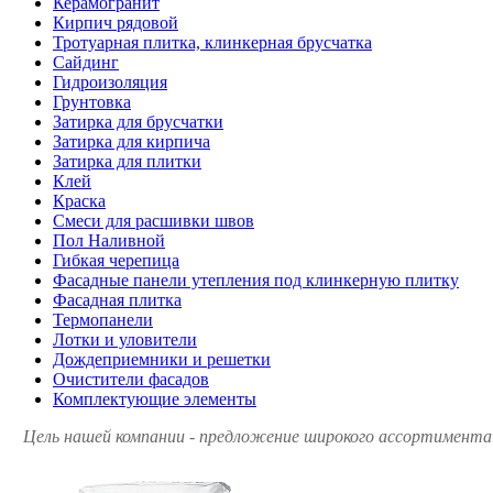
Керамогранит
Кирпич рядовой
Тротуарная плитка, клинкерная брусчатка
Сайдинг
Гидроизоляция
Грунтовка
Затирка для брусчатки
Затирка для кирпича
Затирка для плитки
Клей
Краска
Смеси для расшивки швов
Пол Наливной
Гибкая черепица
Фасадные панели утепления под клинкерную плитку
Фасадная плитка
Термопанели
Лотки и уловители
Дождеприемники и решетки
Очистители фасадов
Комплектующие элементы
Цель нашей компании - предложение широкого ассортимента 