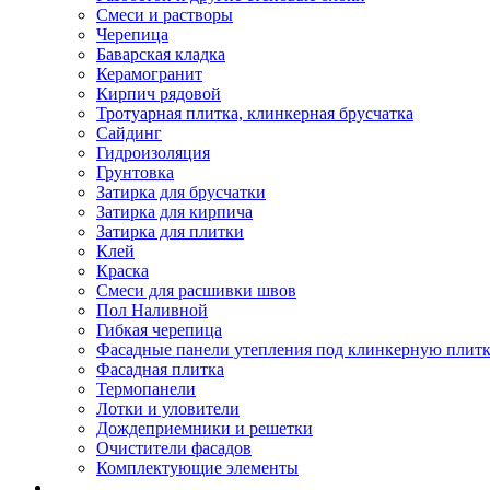
Смеси и растворы
Черепица
Баварская кладка
Керамогранит
Кирпич рядовой
Тротуарная плитка, клинкерная брусчатка
Сайдинг
Гидроизоляция
Грунтовка
Затирка для брусчатки
Затирка для кирпича
Затирка для плитки
Клей
Краска
Смеси для расшивки швов
Пол Наливной
Гибкая черепица
Фасадные панели утепления под клинкерную плит
Фасадная плитка
Термопанели
Лотки и уловители
Дождеприемники и решетки
Очистители фасадов
Комплектующие элементы