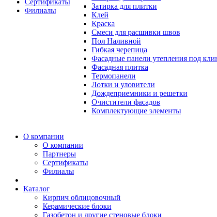
Сертификаты
Затирка для плитки
Филиалы
Клей
Краска
Смеси для расшивки швов
Пол Наливной
Гибкая черепица
Фасадные панели утепления под кл
Фасадная плитка
Термопанели
Лотки и уловители
Дождеприемники и решетки
Очистители фасадов
Комплектующие элементы
О компании
О компании
Партнеры
Сертификаты
Филиалы
Каталог
Кирпич облицовочный
Керамические блоки
Газобетон и другие стеновые блоки