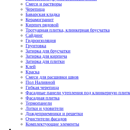
Смеси и растворы
Черепица
Баварская кладка
Керамогранит
Кирпич рядовой
Тротуарная плитка, клинкерная брусчатка
Сайдинг
Гидроизоляция
Грунтовка
Затирка для брусчатки
Затирка для кирпича
Затирка для плитки
Клей
Краска
Смеси для расшивки швов
Пол Наливной
Гибкая черепица
Фасадные панели утепления под клинкерную плит
Фасадная плитка
Термопанели
Лотки и уловители
Дождеприемники и решетки
Очистители фасадов
Комплектующие элементы