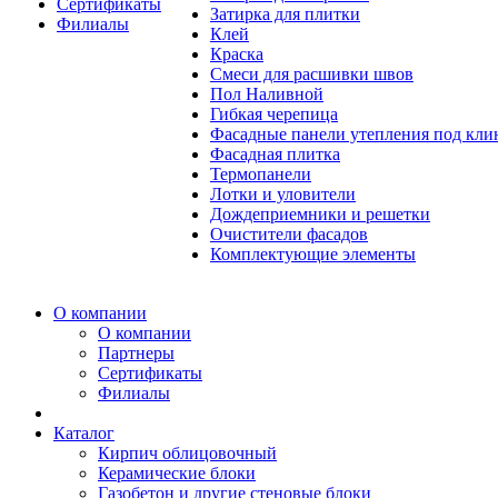
Сертификаты
Затирка для плитки
Филиалы
Клей
Краска
Смеси для расшивки швов
Пол Наливной
Гибкая черепица
Фасадные панели утепления под кл
Фасадная плитка
Термопанели
Лотки и уловители
Дождеприемники и решетки
Очистители фасадов
Комплектующие элементы
О компании
О компании
Партнеры
Сертификаты
Филиалы
Каталог
Кирпич облицовочный
Керамические блоки
Газобетон и другие стеновые блоки