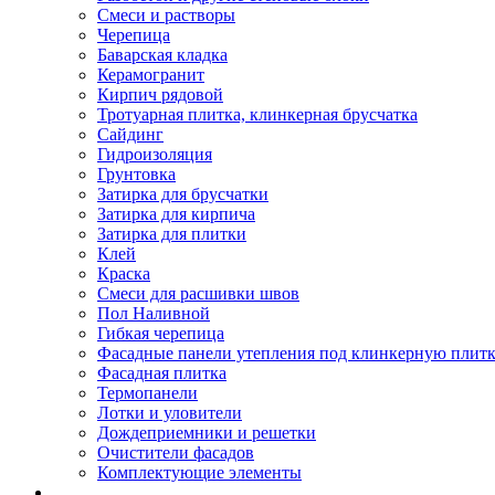
Смеси и растворы
Черепица
Баварская кладка
Керамогранит
Кирпич рядовой
Тротуарная плитка, клинкерная брусчатка
Сайдинг
Гидроизоляция
Грунтовка
Затирка для брусчатки
Затирка для кирпича
Затирка для плитки
Клей
Краска
Смеси для расшивки швов
Пол Наливной
Гибкая черепица
Фасадные панели утепления под клинкерную плит
Фасадная плитка
Термопанели
Лотки и уловители
Дождеприемники и решетки
Очистители фасадов
Комплектующие элементы