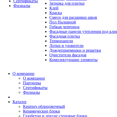
Сертификаты
Затирка для плитки
Филиалы
Клей
Краска
Смеси для расшивки швов
Пол Наливной
Гибкая черепица
Фасадные панели утепления под кл
Фасадная плитка
Термопанели
Лотки и уловители
Дождеприемники и решетки
Очистители фасадов
Комплектующие элементы
О компании
О компании
Партнеры
Сертификаты
Филиалы
Каталог
Кирпич облицовочный
Керамические блоки
Газобетон и другие стеновые блоки