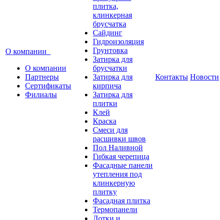
плитка,
клинкерная
брусчатка
Сайдинг
Гидроизоляция
Грунтовка
О компании
Затирка для
О компании
брусчатки
Партнеры
Затирка для
Контакты
Новости
Сертификаты
кирпича
Филиалы
Затирка для
плитки
Клей
Краска
Смеси для
расшивки швов
Пол Наливной
Гибкая черепица
Фасадные панели
утепления под
клинкерную
плитку
Фасадная плитка
Термопанели
Лотки и