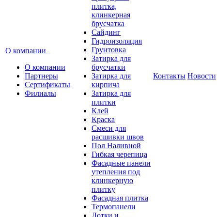
плитка,
клинкерная
брусчатка
Сайдинг
Гидроизоляция
Грунтовка
О компании
Затирка для
О компании
брусчатки
Партнеры
Затирка для
Контакты
Новости
Сертификаты
кирпича
Филиалы
Затирка для
плитки
Клей
Краска
Смеси для
расшивки швов
Пол Наливной
Гибкая черепица
Фасадные панели
утепления под
клинкерную
плитку
Фасадная плитка
Термопанели
Лотки и