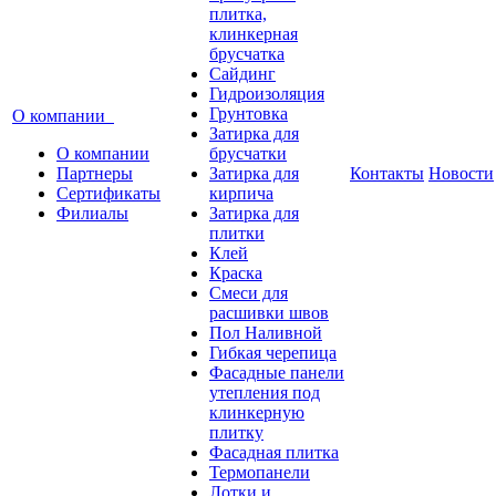
плитка,
клинкерная
брусчатка
Сайдинг
Гидроизоляция
Грунтовка
О компании
Затирка для
О компании
брусчатки
Партнеры
Затирка для
Контакты
Новости
Сертификаты
кирпича
Филиалы
Затирка для
плитки
Клей
Краска
Смеси для
расшивки швов
Пол Наливной
Гибкая черепица
Фасадные панели
утепления под
клинкерную
плитку
Фасадная плитка
Термопанели
Лотки и