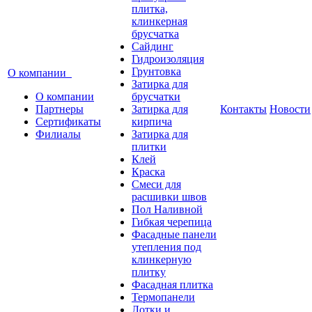
плитка,
клинкерная
брусчатка
Сайдинг
Гидроизоляция
Грунтовка
О компании
Затирка для
О компании
брусчатки
Партнеры
Затирка для
Контакты
Новости
Сертификаты
кирпича
Филиалы
Затирка для
плитки
Клей
Краска
Смеси для
расшивки швов
Пол Наливной
Гибкая черепица
Фасадные панели
утепления под
клинкерную
плитку
Фасадная плитка
Термопанели
Лотки и