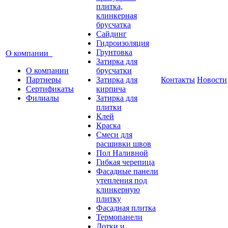
плитка,
клинкерная
брусчатка
Сайдинг
Гидроизоляция
Грунтовка
О компании
Затирка для
О компании
брусчатки
Партнеры
Затирка для
Контакты
Новости
Сертификаты
кирпича
Филиалы
Затирка для
плитки
Клей
Краска
Смеси для
расшивки швов
Пол Наливной
Гибкая черепица
Фасадные панели
утепления под
клинкерную
плитку
Фасадная плитка
Термопанели
Лотки и