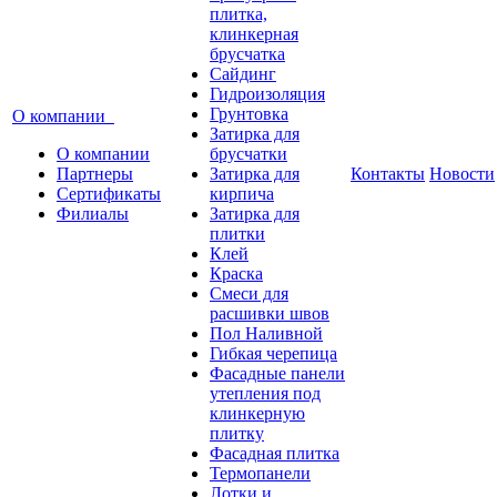
плитка,
клинкерная
брусчатка
Сайдинг
Гидроизоляция
Грунтовка
О компании
Затирка для
О компании
брусчатки
Партнеры
Затирка для
Контакты
Новости
Сертификаты
кирпича
Филиалы
Затирка для
плитки
Клей
Краска
Смеси для
расшивки швов
Пол Наливной
Гибкая черепица
Фасадные панели
утепления под
клинкерную
плитку
Фасадная плитка
Термопанели
Лотки и