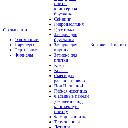
плитка,
клинкерная
брусчатка
Сайдинг
Гидроизоляция
Грунтовка
О компании
Затирка для
О компании
брусчатки
Партнеры
Затирка для
Контакты
Новости
Сертификаты
кирпича
Филиалы
Затирка для
плитки
Клей
Краска
Смеси для
расшивки швов
Пол Наливной
Гибкая черепица
Фасадные панели
утепления под
клинкерную
плитку
Фасадная плитка
Термопанели
Лотки и