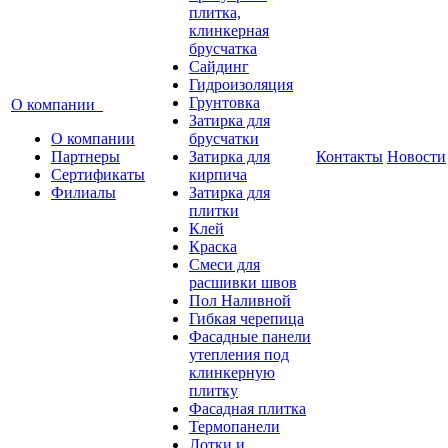
плитка,
клинкерная
брусчатка
Сайдинг
Гидроизоляция
Грунтовка
О компании
Затирка для
О компании
брусчатки
Партнеры
Затирка для
Контакты
Новости
Сертификаты
кирпича
Филиалы
Затирка для
плитки
Клей
Краска
Смеси для
расшивки швов
Пол Наливной
Гибкая черепица
Фасадные панели
утепления под
клинкерную
плитку
Фасадная плитка
Термопанели
Лотки и