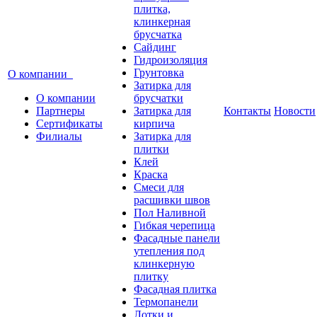
плитка,
клинкерная
брусчатка
Сайдинг
Гидроизоляция
Грунтовка
О компании
Затирка для
О компании
брусчатки
Партнеры
Затирка для
Контакты
Новости
Сертификаты
кирпича
Филиалы
Затирка для
плитки
Клей
Краска
Смеси для
расшивки швов
Пол Наливной
Гибкая черепица
Фасадные панели
утепления под
клинкерную
плитку
Фасадная плитка
Термопанели
Лотки и