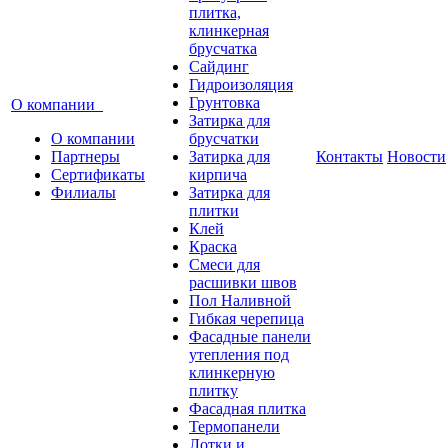
плитка,
клинкерная
брусчатка
Сайдинг
Гидроизоляция
Грунтовка
О компании
Затирка для
О компании
брусчатки
Партнеры
Затирка для
Контакты
Новости
Сертификаты
кирпича
Филиалы
Затирка для
плитки
Клей
Краска
Смеси для
расшивки швов
Пол Наливной
Гибкая черепица
Фасадные панели
утепления под
клинкерную
плитку
Фасадная плитка
Термопанели
Лотки и