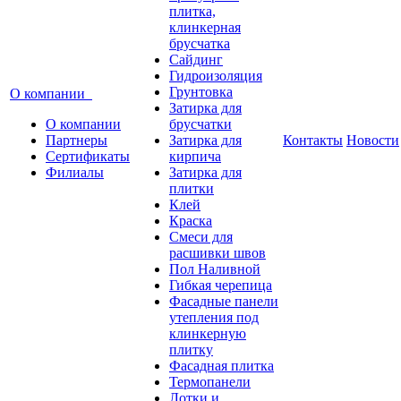
плитка,
клинкерная
брусчатка
Сайдинг
Гидроизоляция
Грунтовка
О компании
Затирка для
О компании
брусчатки
Партнеры
Затирка для
Контакты
Новости
Сертификаты
кирпича
Филиалы
Затирка для
плитки
Клей
Краска
Смеси для
расшивки швов
Пол Наливной
Гибкая черепица
Фасадные панели
утепления под
клинкерную
плитку
Фасадная плитка
Термопанели
Лотки и