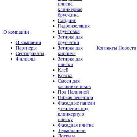
плитка,
клинкерная
брусчатка
Сайдинг
Гидроизоляция
Грунтовка
О компании
Затирка для
О компании
брусчатки
Партнеры
Затирка для
Контакты
Новости
Сертификаты
кирпича
Филиалы
Затирка для
плитки
Клей
Краска
Смеси для
расшивки швов
Пол Наливной
Гибкая черепица
Фасадные панели
утепления под
клинкерную
плитку
Фасадная плитка
Термопанели
Лотки и