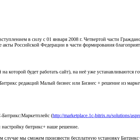
туплением в силу с 01 января 2008 г. Четвертой части Гражданс
ые акты Российской Федерации в части формирования благопри
на которой будет работать сайт), на неё уже устанавливаются г
Битрикс редакций Малый бизнес или Бизнес + решение из марке
С-Битрикс:Маркетплейс (
http://marketplace.1c-bitrix.ru/solutions/aspr
и настройку битрикс+ наше решение.
ом случае мы сможем произвести бесплатную установку Битрикс