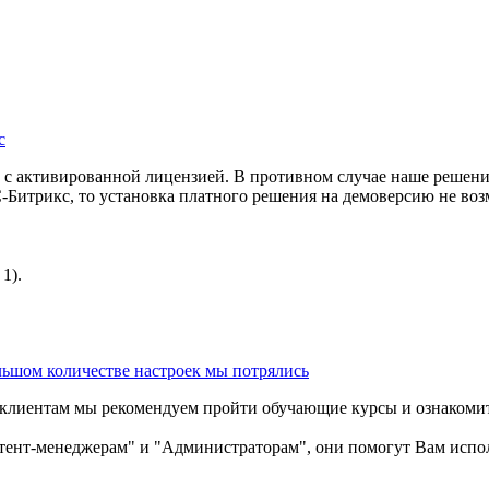
с
с активированной лицензией. В противном случае наше решение
-Битрикс, то установка платного решения на демоверсию не воз
1).
ольшом количестве настроек мы потрялись
клиентам мы рекомендуем пройти обучающие курсы и ознакомит
тент-менеджерам" и "Администраторам", они помогут Вам испо