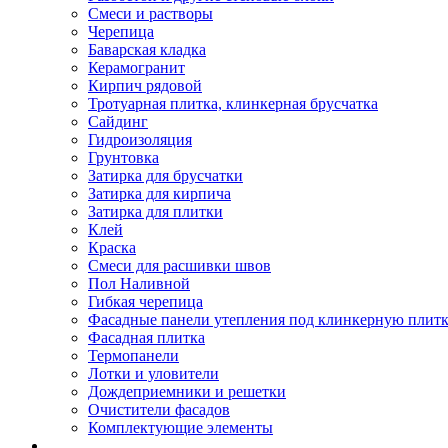
Смеси и растворы
Черепица
Баварская кладка
Керамогранит
Кирпич рядовой
Тротуарная плитка, клинкерная брусчатка
Сайдинг
Гидроизоляция
Грунтовка
Затирка для брусчатки
Затирка для кирпича
Затирка для плитки
Клей
Краска
Смеси для расшивки швов
Пол Наливной
Гибкая черепица
Фасадные панели утепления под клинкерную плит
Фасадная плитка
Термопанели
Лотки и уловители
Дождеприемники и решетки
Очистители фасадов
Комплектующие элементы