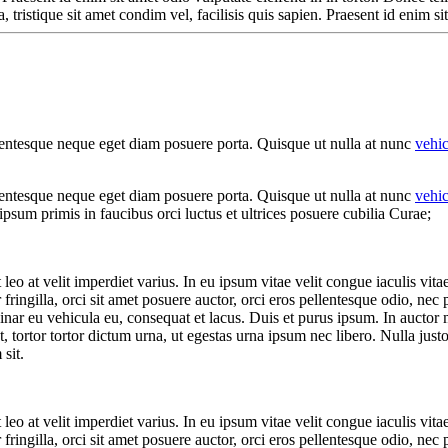
, tristique sit amet condim vel, facilisis quis sapien. Praesent id enim sit
llentesque neque eget diam posuere porta. Quisque ut nulla at nunc
vehi
llentesque neque eget diam posuere porta. Quisque ut nulla at nunc
vehi
ipsum primis in faucibus orci luctus et ultrices posuere cubilia Curae;
leo at velit imperdiet varius. In eu ipsum vitae velit congue iaculis vit
 fringilla, orci sit amet posuere auctor, orci eros pellentesque odio, nec
nar eu vehicula eu, consequat et lacus. Duis et purus ipsum. In auctor ma
tortor tortor dictum urna, ut egestas urna ipsum nec libero. Nulla justo
 sit.
leo at velit imperdiet varius. In eu ipsum vitae velit congue iaculis vit
 fringilla, orci sit amet posuere auctor, orci eros pellentesque odio, nec