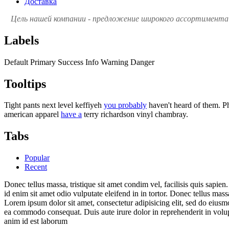
Доставка
Цель нашей компании - предложение широкого ассортимента 
Labels
Default
Primary
Success
Info
Warning
Danger
Tooltips
Tight pants next level keffiyeh
you probably
haven't heard of them. P
american apparel
have a
terry richardson vinyl chambray.
Tabs
Popular
Recent
Donec tellus massa, tristique sit amet condim vel, facilisis quis sapien.
id enim sit amet odio vulputate eleifend in in tortor. Donec tellus massa
Lorem ipsum dolor sit amet, consectetur adipisicing elit, sed do eiusm
ea commodo consequat. Duis aute irure dolor in reprehenderit in volupta
anim id est laborum