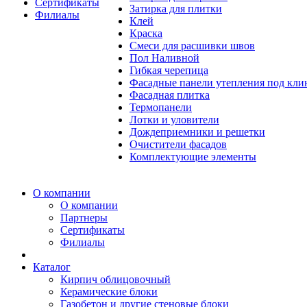
Сертификаты
Затирка для плитки
Филиалы
Клей
Краска
Смеси для расшивки швов
Пол Наливной
Гибкая черепица
Фасадные панели утепления под кл
Фасадная плитка
Термопанели
Лотки и уловители
Дождеприемники и решетки
Очистители фасадов
Комплектующие элементы
О компании
О компании
Партнеры
Сертификаты
Филиалы
Каталог
Кирпич облицовочный
Керамические блоки
Газобетон и другие стеновые блоки