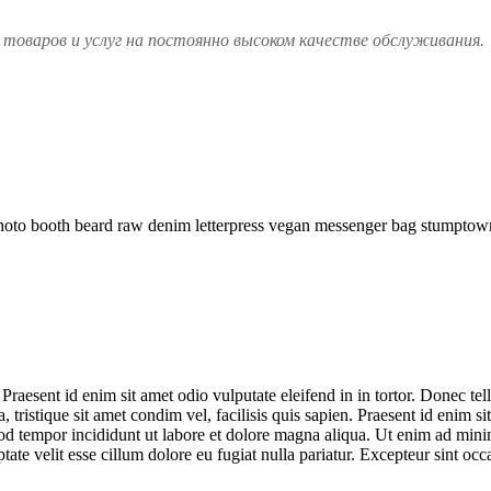
товаров и услуг на постоянно высоком качестве обслуживания.
hoto booth beard raw denim letterpress vegan messenger bag stumptown.
 Praesent id enim sit amet odio vulputate eleifend in in tortor. Donec tell
, tristique sit amet condim vel, facilisis quis sapien. Praesent id enim sit
od tempor incididunt ut labore et dolore magna aliqua. Ut enim ad minim
te velit esse cillum dolore eu fugiat nulla pariatur. Excepteur sint occa