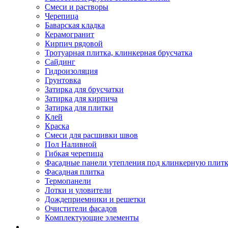
Смеси и растворы
Черепица
Баварская кладка
Керамогранит
Кирпич рядовой
Тротуарная плитка, клинкерная брусчатка
Сайдинг
Гидроизоляция
Грунтовка
Затирка для брусчатки
Затирка для кирпича
Затирка для плитки
Клей
Краска
Смеси для расшивки швов
Пол Наливной
Гибкая черепица
Фасадные панели утепления под клинкерную плит
Фасадная плитка
Термопанели
Лотки и уловители
Дождеприемники и решетки
Очистители фасадов
Комплектующие элементы