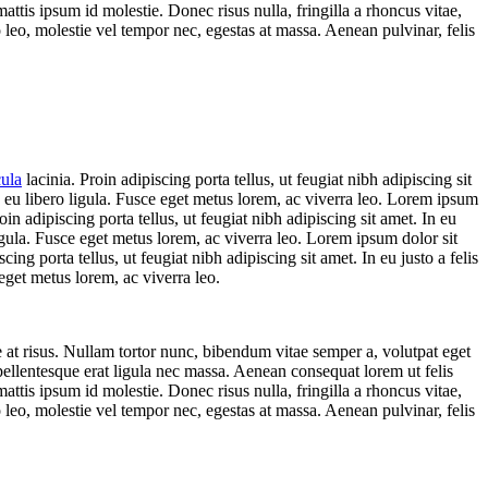
ttis ipsum id molestie. Donec risus nulla, fringilla a rhoncus vitae,
 leo, molestie vel tempor nec, egestas at massa. Aenean pulvinar, felis
cula
lacinia. Proin adipiscing porta tellus, ut feugiat nibh adipiscing sit
In eu libero ligula. Fusce eget metus lorem, ac viverra leo. Lorem ipsum
oin adipiscing porta tellus, ut feugiat nibh adipiscing sit amet. In eu
ligula. Fusce eget metus lorem, ac viverra leo. Lorem ipsum dolor sit
cing porta tellus, ut feugiat nibh adipiscing sit amet. In eu justo a felis
eget metus lorem, ac viverra leo.
ae at risus. Nullam tortor nunc, bibendum vitae semper a, volutpat eget
 pellentesque erat ligula nec massa. Aenean consequat lorem ut felis
ttis ipsum id molestie. Donec risus nulla, fringilla a rhoncus vitae,
 leo, molestie vel tempor nec, egestas at massa. Aenean pulvinar, felis