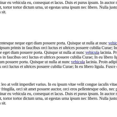
nar eu vehicula eu, consequat et lacus. Duis et purus ipsum. In auctor ma
tortor tortor dictum urna, ut egestas urna ipsum nec libero. Nulla justo
 sit.
llentesque neque eget diam posuere porta. Quisque ut nulla at nunc
vehi
 ipsum primis in faucibus orci luctus et ultrices posuere cubilia Curae; 
que eget diam posuere porta. Quisque ut nulla at nunc
vehicula
lacinia. Pr
s in faucibus orci luctus et ultrices posuere cubilia Curae; In eu libero 
diam posuere porta. Quisque ut nulla at nunc
vehicula
lacinia. Proin adipis
orci luctus et ultrices posuere cubilia Curae; In eu libero ligula. Fusce 
leo at velit imperdiet varius. In eu ipsum vitae velit congue iaculis vit
 fringilla, orci sit amet posuere auctor, orci eros pellentesque odio, nec
nar eu vehicula eu, consequat et lacus. Duis et purus ipsum. In auctor ma
tortor tortor dictum urna, ut egestas urna ipsum nec libero. Nulla justo
 sit.