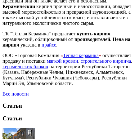
красивый вид он также делает его и безопасным.
Керамический
кирпич прочный и износостойкий, обладает
высокой морозостойкостью и прекрасной звукоизоляцией, а
также высокой устойчивостью к влаге, изготавливается из
натурального экологически чистого сырья.
ТК "Теплая Керамика" предлагает
купить кирпич
керамический, облицовочный
от производителей
.
Цена на
кирпич
указана в
прайсе
.
ООО «Торговая Компания
«
Теплая керамика
»
осуществляет
продажу и поставки
мягкой кровли
,
строительного кирпича
,
керамических блоков
на территории Республики Татарстан
(Казань, Набережные Челны, Нижнекамск, Альметьевск,
Бугульма), Республики Чувашия (Чебоксары), Республики
Марий Эл, Ульяновской области.
Все новости
Статьи
Статьи