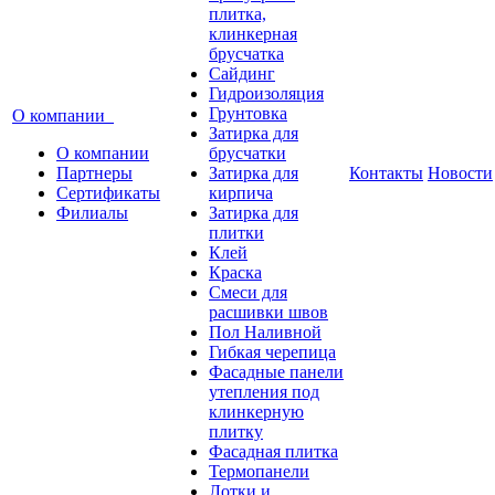
плитка,
клинкерная
брусчатка
Сайдинг
Гидроизоляция
Грунтовка
О компании
Затирка для
О компании
брусчатки
Партнеры
Затирка для
Контакты
Новости
Сертификаты
кирпича
Филиалы
Затирка для
плитки
Клей
Краска
Смеси для
расшивки швов
Пол Наливной
Гибкая черепица
Фасадные панели
утепления под
клинкерную
плитку
Фасадная плитка
Термопанели
Лотки и