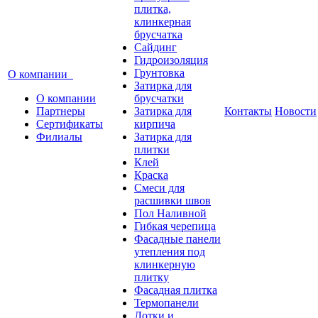
плитка,
клинкерная
брусчатка
Сайдинг
Гидроизоляция
Грунтовка
О компании
Затирка для
О компании
брусчатки
Партнеры
Затирка для
Контакты
Новости
Сертификаты
кирпича
Филиалы
Затирка для
плитки
Клей
Краска
Смеси для
расшивки швов
Пол Наливной
Гибкая черепица
Фасадные панели
утепления под
клинкерную
плитку
Фасадная плитка
Термопанели
Лотки и