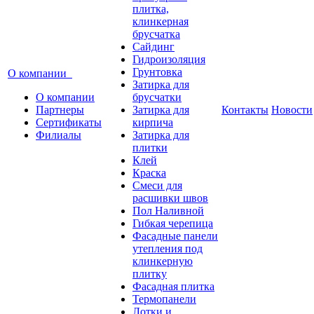
плитка,
клинкерная
брусчатка
Сайдинг
Гидроизоляция
Грунтовка
О компании
Затирка для
О компании
брусчатки
Партнеры
Затирка для
Контакты
Новости
Сертификаты
кирпича
Филиалы
Затирка для
плитки
Клей
Краска
Смеси для
расшивки швов
Пол Наливной
Гибкая черепица
Фасадные панели
утепления под
клинкерную
плитку
Фасадная плитка
Термопанели
Лотки и