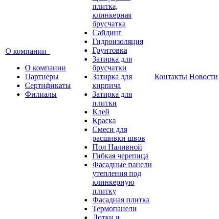
плитка,
клинкерная
брусчатка
Сайдинг
Гидроизоляция
Грунтовка
О компании
Затирка для
О компании
брусчатки
Партнеры
Затирка для
Контакты
Новости
Сертификаты
кирпича
Филиалы
Затирка для
плитки
Клей
Краска
Смеси для
расшивки швов
Пол Наливной
Гибкая черепица
Фасадные панели
утепления под
клинкерную
плитку
Фасадная плитка
Термопанели
Лотки и