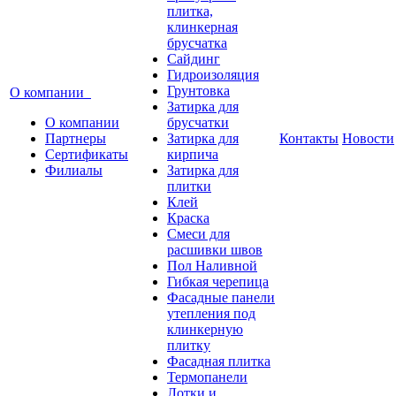
плитка,
клинкерная
брусчатка
Сайдинг
Гидроизоляция
Грунтовка
О компании
Затирка для
О компании
брусчатки
Партнеры
Затирка для
Контакты
Новости
Сертификаты
кирпича
Филиалы
Затирка для
плитки
Клей
Краска
Смеси для
расшивки швов
Пол Наливной
Гибкая черепица
Фасадные панели
утепления под
клинкерную
плитку
Фасадная плитка
Термопанели
Лотки и