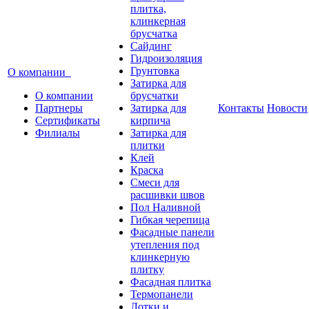
плитка,
клинкерная
брусчатка
Сайдинг
Гидроизоляция
Грунтовка
О компании
Затирка для
О компании
брусчатки
Партнеры
Затирка для
Контакты
Новости
Сертификаты
кирпича
Филиалы
Затирка для
плитки
Клей
Краска
Смеси для
расшивки швов
Пол Наливной
Гибкая черепица
Фасадные панели
утепления под
клинкерную
плитку
Фасадная плитка
Термопанели
Лотки и