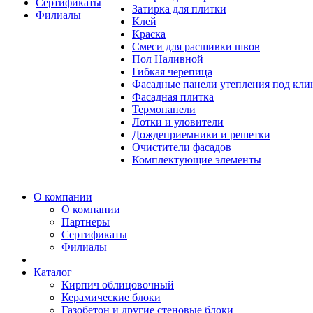
Сертификаты
Затирка для плитки
Филиалы
Клей
Краска
Смеси для расшивки швов
Пол Наливной
Гибкая черепица
Фасадные панели утепления под кл
Фасадная плитка
Термопанели
Лотки и уловители
Дождеприемники и решетки
Очистители фасадов
Комплектующие элементы
О компании
О компании
Партнеры
Сертификаты
Филиалы
Каталог
Кирпич облицовочный
Керамические блоки
Газобетон и другие стеновые блоки