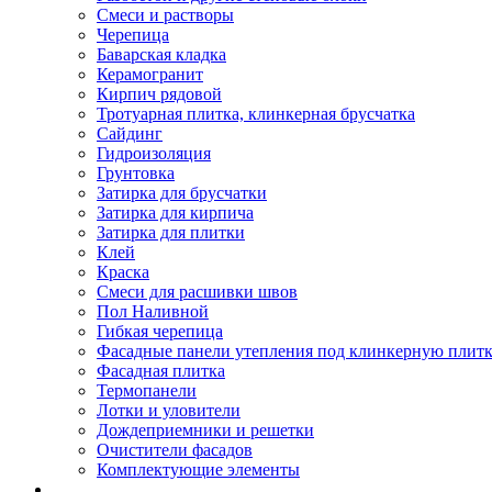
Смеси и растворы
Черепица
Баварская кладка
Керамогранит
Кирпич рядовой
Тротуарная плитка, клинкерная брусчатка
Сайдинг
Гидроизоляция
Грунтовка
Затирка для брусчатки
Затирка для кирпича
Затирка для плитки
Клей
Краска
Смеси для расшивки швов
Пол Наливной
Гибкая черепица
Фасадные панели утепления под клинкерную плит
Фасадная плитка
Термопанели
Лотки и уловители
Дождеприемники и решетки
Очистители фасадов
Комплектующие элементы