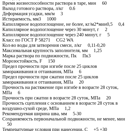
Время жизнеспособности раствора в таре, мин 60
Выход готового раствора, л/кг 0.6
Деформация усадки, мм/м 3
Истираемость, мм3 1000
Капиллярное водопоглощение, не более, кг/м2*мин0,5 0,4
Капиллярное водопоглощение через 30 минут, г 2
Капиллярное водопоглощение через 240 минут, г 5
Класс по ГОСТ Р 58271 CG2 WA
Кол-во воды для затворения смеси, л/кг 0,11-0,20
Максимальная крупность заполнителя, мм 1,25
Марка раствора по подвижности, Пк Пк3
Морозостойкость, F 150
Предел прочности при изгибе после 25 циклов
замораживания и оттаивания, МПа 6
Предел прочности при сжатии после 25 циклов
замораживания и оттаивания, МПа 20
Прочность на растяжение при изгибе в возрасте 28 суток,
МПа 6
Прочность при сжатии в возрасте 28 суток, МПа 20
Прочность сцепления с основанием в возрасте 28 суток в
воздушно-сухой среде, МПа 1,2
Рекомендуемая ширина шва, мм 5-30
Сохраняемость первоначальной подвижности, не менее, мин
50
Температурные условия при нанесении, С +5 +30