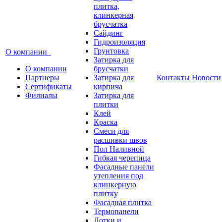
плитка,
клинкерная
брусчатка
Сайдинг
Гидроизоляция
Грунтовка
О компании
Затирка для
О компании
брусчатки
Партнеры
Затирка для
Контакты
Новости
Сертификаты
кирпича
Филиалы
Затирка для
плитки
Клей
Краска
Смеси для
расшивки швов
Пол Наливной
Гибкая черепица
Фасадные панели
утепления под
клинкерную
плитку
Фасадная плитка
Термопанели
Лотки и