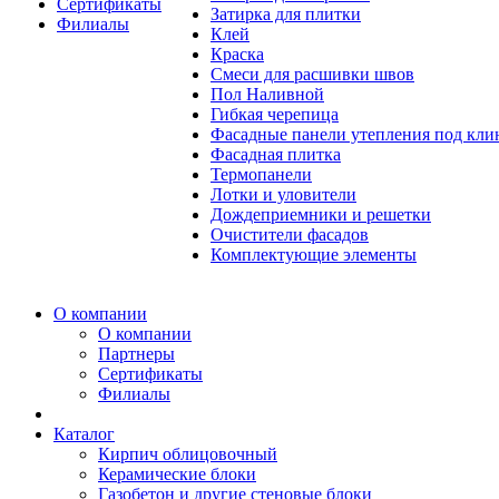
Сертификаты
Затирка для плитки
Филиалы
Клей
Краска
Смеси для расшивки швов
Пол Наливной
Гибкая черепица
Фасадные панели утепления под кл
Фасадная плитка
Термопанели
Лотки и уловители
Дождеприемники и решетки
Очистители фасадов
Комплектующие элементы
О компании
О компании
Партнеры
Сертификаты
Филиалы
Каталог
Кирпич облицовочный
Керамические блоки
Газобетон и другие стеновые блоки