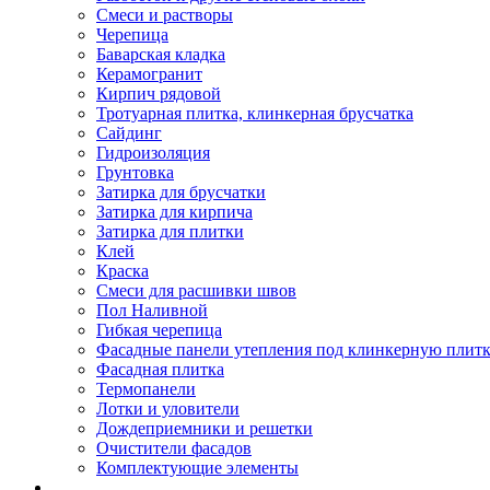
Смеси и растворы
Черепица
Баварская кладка
Керамогранит
Кирпич рядовой
Тротуарная плитка, клинкерная брусчатка
Сайдинг
Гидроизоляция
Грунтовка
Затирка для брусчатки
Затирка для кирпича
Затирка для плитки
Клей
Краска
Смеси для расшивки швов
Пол Наливной
Гибкая черепица
Фасадные панели утепления под клинкерную плит
Фасадная плитка
Термопанели
Лотки и уловители
Дождеприемники и решетки
Очистители фасадов
Комплектующие элементы