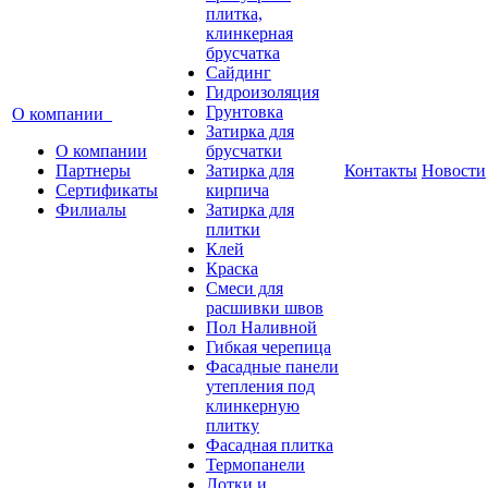
плитка,
клинкерная
брусчатка
Сайдинг
Гидроизоляция
Грунтовка
О компании
Затирка для
О компании
брусчатки
Партнеры
Затирка для
Контакты
Новости
Сертификаты
кирпича
Филиалы
Затирка для
плитки
Клей
Краска
Смеси для
расшивки швов
Пол Наливной
Гибкая черепица
Фасадные панели
утепления под
клинкерную
плитку
Фасадная плитка
Термопанели
Лотки и